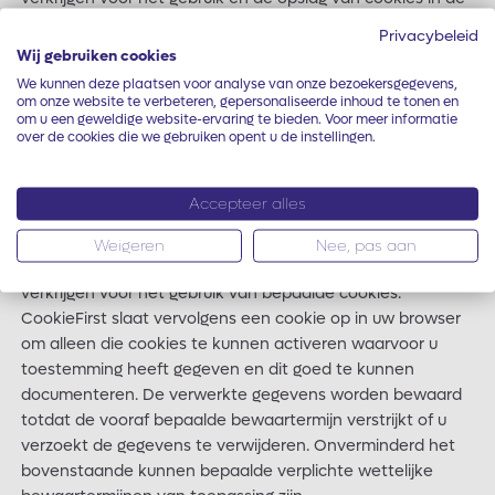
browser die u gebruikt om onze website te bezoeken en
Privacybeleid
om dit goed te documenteren maken wij gebruik van een
Wij gebruiken cookies
cookie consent management platform: CookieFirst. Deze
We kunnen deze plaatsen voor analyse van onze bezoekersgegevens,
technologie wordt geleverd door Digital Data Solutions BV,
om onze website te verbeteren, gepersonaliseerde inhoud te tonen en
om u een geweldige website-ervaring te bieden. Voor meer informatie
Plantage Middenlaan 42a, 1018 DH, Amsterdam, Nederland.
over de cookies die we gebruiken opent u de instellingen.
Website:
Cookiefirst Cookie Consent pagina
aangeduid als
CookieFirst.
Accepteer alles
Wanneer u onze website bezoekt, wordt er een verbinding
tot stand gebracht met de server van CookieFirst om ons
Weigeren
Nee, pas aan
de mogelijkheid te geven geldige toestemming van u te
verkrijgen voor het gebruik van bepaalde cookies.
CookieFirst slaat vervolgens een cookie op in uw browser
om alleen die cookies te kunnen activeren waarvoor u
toestemming heeft gegeven en dit goed te kunnen
documenteren. De verwerkte gegevens worden bewaard
totdat de vooraf bepaalde bewaartermijn verstrijkt of u
verzoekt de gegevens te verwijderen. Onverminderd het
bovenstaande kunnen bepaalde verplichte wettelijke