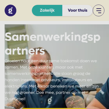
Zakelijk
Voor thuis
Samenwerkingsp
artners
Groeien naar een duurzame toekomst doen we
samen. Met onze klanten, maar ook met
samenwerkingspartners. We slaan graag de
handen ineen met adviseurs, installateurs en
elektriciens. Met elkaar bereiken we meer en zijn
we nog groener. Doe mee, partner up met
DuurGroei!