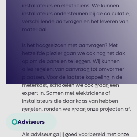
installateurs en elektriciens. We kunnen
installateurs ondersteunen bij de calculatie,
verschillende aanvragen en het leveren van
materiaal.
Is het hoogseizoen met aanvragen? Met
hetzelfde plezier gaan we ook nog het dak
op om de panelen te leggen. Wij kunnen
alles regelen: van aanvraag tot omvormer
plaatsen. Voor de laatste koppeling in de
meterkast, schakelen we ook graag een
expert in. Samen met elektriciens of
installateurs die daar kaas van hebben
gegeten, ronden we graag onze projecten af.
Adviseurs
Als adviseur ga jij goed voorbereid met onze