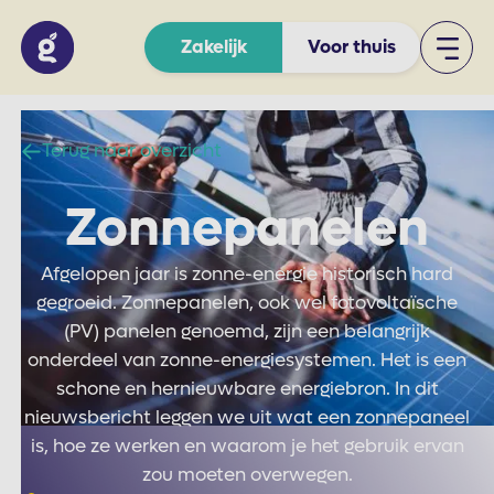
Zakelijk
Voor thuis
Terug naar overzicht
Zonnepanelen
Afgelopen jaar is zonne-energie historisch hard
gegroeid. Zonnepanelen, ook wel fotovoltaïsche
(PV) panelen genoemd, zijn een belangrijk
onderdeel van zonne-energiesystemen. Het is een
schone en hernieuwbare energiebron. In dit
nieuwsbericht leggen we uit wat een zonnepaneel
is, hoe ze werken en waarom je het gebruik ervan
zou moeten overwegen.