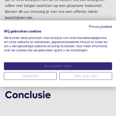
willen niet langer wachten op een groenere toekomst.
Binnen 48 uur ontvang je van ons een offerte. Hierin
beschrijven we:
Privacybeleid
Kwaliteitsproducten: Hoogwaardige zonnepanelen van
Wij gebruiken cookies
betrouwbare fabrikanten die lang meegaan en meetbare
We kunnen deze plaatsen voor analyse van onze bezoekersgegevens,
prestaties leveren.
om onze website te verbeteren, gepersonaliseerde inhoud te tonen en
om u een geweldige website-ervaring te bieden. Voor meer informatie
Deskundige installatie: Ons team van experts installeert
over de cookies die we gebruiken opent u de instellingen.
jouw zonnepanelen snel en efficiënt, zodat jouw systeem
zo snel mogelijk werkt.
Accepteer alles
Uitzonderlijke service: van het beantwoorden van vragen
Weigeren
Nee, pas aan
tot het bieden van voortdurende ondersteuning en
onderhoud voor zonne-energiesystemen.
Conclusie