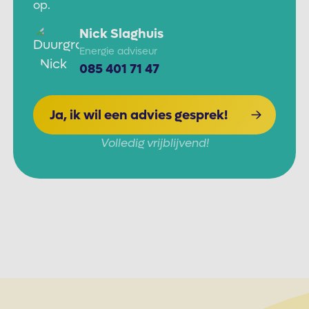
op.
Nick Slaghuis
Energie adviseur
085 401 71 47
Ja, ik wil een advies gesprek!
Volledig vrijblijvend!