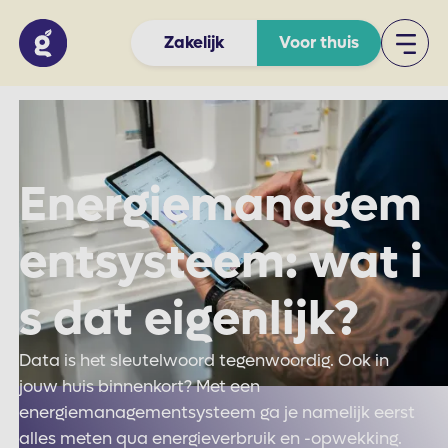
Zakelijk
Voor thuis
Energiemanagem
entsysteem: wat i
s dat eigenlijk?
Data is het sleutelwoord tegenwoordig. Ook in
jouw huis binnenkort? Met een
energiemanagementsysteem ga je namelijk eerst
alles meten qua energieverbruik en -opwekking.