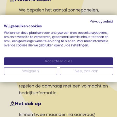
We bepalen het aantal zonnepanelen,
maken een legplan, doen de
Privacybeleid
ballastberekening en kiezen de juiste
Wij gebruiken cookies
omvormer. We houden rekening met je
We kunnen deze plaatsen voor analyse van onze bezoekersgegevens,
energieverbruik. Bij meer dan vijftig
om onze website te verbeteren, gepersonaliseerde inhoud te tonen en
om u een geweldige website-ervaring te bieden. Voor meer informatie
zonnepanelen regelen we de inspectie of
over de cookies die we gebruiken opent u de instellingen.
keuring.
Bedrijven, subsidie aanvragen
Accepteer alles
Weigeren
Nee, pas aan
Grootbedrijven kunnen subsidie aanvragen
voor zonnepanelen of een warmtepomp. Wij
regelen de aanvraag met een volmacht en
bedrijfsinformatie.
Het dak op
Binnen twee maanden na aanvraag