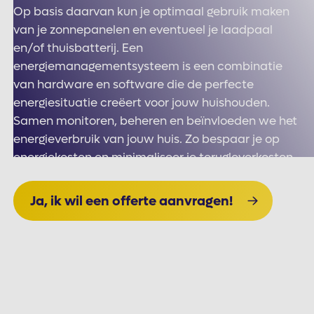
Op basis daarvan kun je optimaal gebruik maken
van je zonnepanelen en eventueel je laadpaal
en/of thuisbatterij. Een
energiemanagementsysteem is een combinatie
van hardware en software die de perfecte
energiesituatie creëert voor jouw huishouden.
Samen monitoren, beheren en beïnvloeden we het
energieverbruik van jouw huis. Zo bespaar je op
energiekosten en minimaliseer je terugleverkosten.
Ja, ik wil een offerte aanvragen!