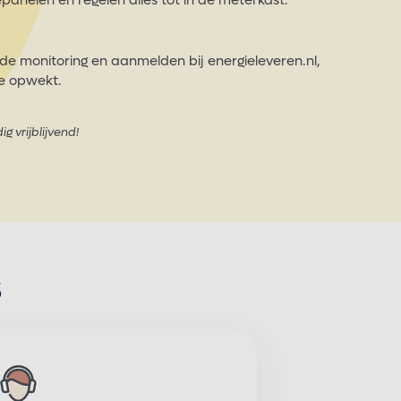
epanelen en regelen alles tot in de meterkast.
 de monitoring en aanmelden bij energieleveren.nl,
je opwekt.
ig vrijblijvend!
s