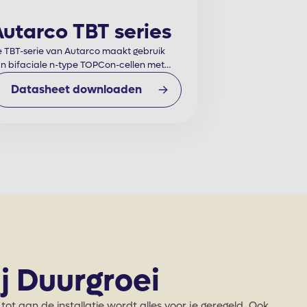
utarco TBT series
 TBT-serie van Autarco maakt gebruik
n bifaciale n-type TOPCon-cellen met
avanceerde meerdraadstechnologie
Datasheet downloaden
or een hoger rendement zonder afbreuk
 doen aan de betrouwbaarheid bij een
minale spanning van 1500 V DC.
j Duurgroei
 aan de installatie wordt alles voor je geregeld. Ook