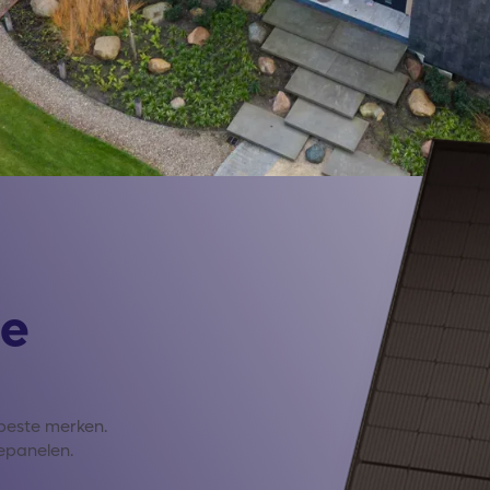
je
beste merken.
epanelen.