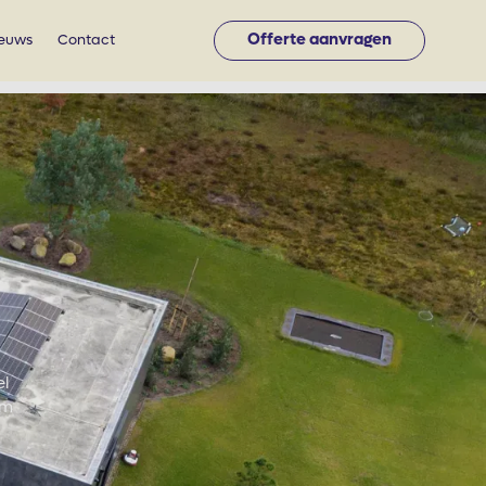
Offerte aanvragen
euws
Contact
el
om