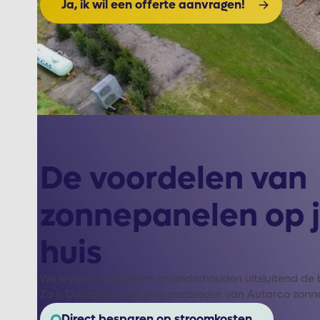
Ja, ik wil een offerte aanvragen!
De voordelen van
zonnepanelen op 
huis
We leveren, monteren en onderhouden uitsluitend de 
Zo is Duurgroei premium aanbieder van Autarco zonn
Direct besparen op stroomkosten