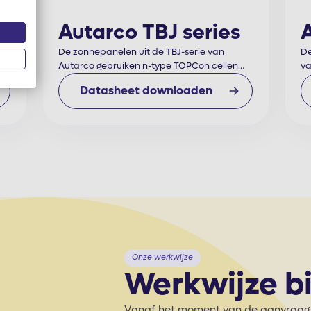
s
Autarco TBJ series
A
De zonnepanelen uit de TBJ-serie van
De
Autarco gebruiken n-type TOPCon cellen
va
met geavanceerde multiwire technologie
ge
Datasheet downloaden
er
om een hogere efficiëntie te leveren zonder
vo
in te leveren op betrouwbaarheid bij een
te
nominale spanning van 1500V DC.
no
Onze werkwijze
Werkwijze bi
Vanaf het moment van de aanvraag tot