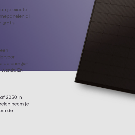
van je exacte
nnepanelen al
 gratis
 een
iervoor
e de energie-
r wordt. En
af 2050 in
nelen neem je
 om de