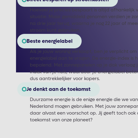
Hoeveel je precies bespaart is altijd afhankelijk 
situatie. Maar gemiddeld genomen verdien je zo
na drie jaar terug, waarna je nog 22 jaar of meer
stroom kunt gebruiken.
Beste energielabel
Als je jouw woning verkoopt, ben je verplicht om
energielabel aan te vragen. De energie-index is h
bepalend. Met zonnepanelen op je dak verlaag j
index van je huis, waardoor je energielabel bete
dus aantrekkelijker voor kopers.
Je denkt aan de toekomst
Duurzame energie is de enige energie die we van
Nederland mogen gebruiken. Met jouw zonnepa
daar alvast een voorschot op. Jij geeft toch ook
toekomst van onze planeet?