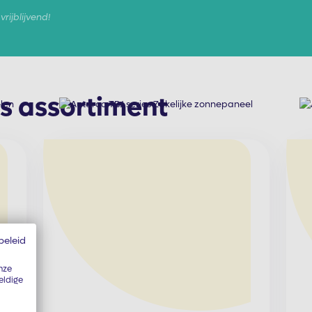
vrijblijvend!
ns assortiment
beleid
nze
eldige