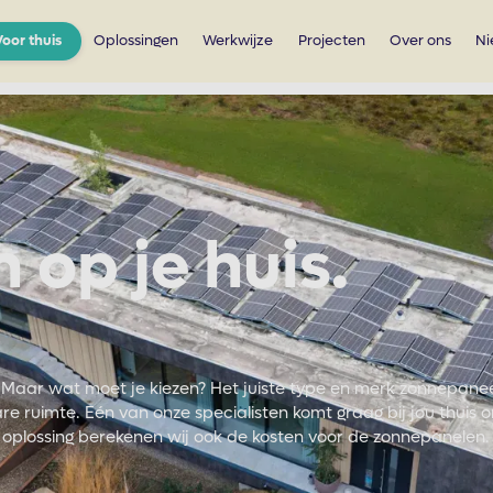
Voor thuis
Oplossingen
Werkwijze
Projecten
Over ons
Ni
op je huis.
t. Maar wat moet je kiezen? Het juiste type en merk zonnepane
e ruimte. Eén van onze specialisten komt graag bij jou thuis 
le oplossing berekenen wij ook de kosten voor de zonnepanelen.