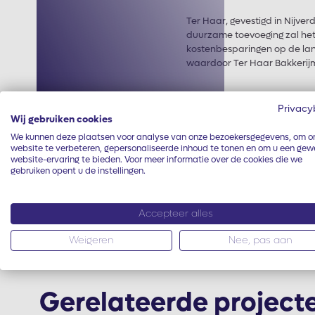
Ter Haar, gevestigd in Nijve
duurzame toevoeging zal het b
kostenbesparingen op de lan
waardoor Ter Haar Bakkerijma
Ook
zonnepanelen in Nijverd
Privacy
Wij gebruiken cookies
We kunnen deze plaatsen voor analyse van onze bezoekersgegevens, om o
website te verbeteren, gepersonaliseerde inhoud te tonen en om u een gew
Deel dit project
website-ervaring te bieden. Voor meer informatie over de cookies die we
gebruiken opent u de instellingen.
Accepteer alles
Weigeren
Nee, pas aan
Gerelateerde project