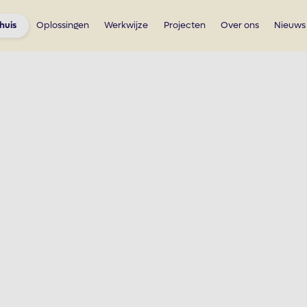
huis
Oplossingen
Werkwijze
Projecten
Over ons
Nieuws
 voor Ter Haar
steerd in de installatie van 280 zonnepanelen van 375 Wp.