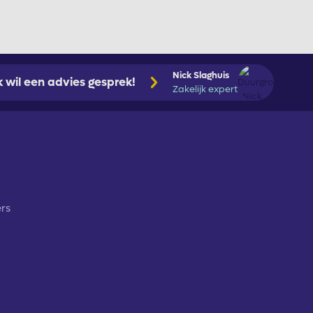
Nick Slaghuis
ik wil een advies gesprek!
Zakelijk expert
rs