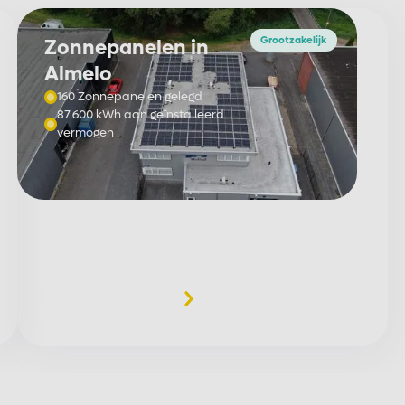
Grootzakelijk
Zonnepanelen in
Almelo
160 Zonnepanelen gelegd
87.600 kWh aan geïnstalleerd
vermogen
Meer informatie