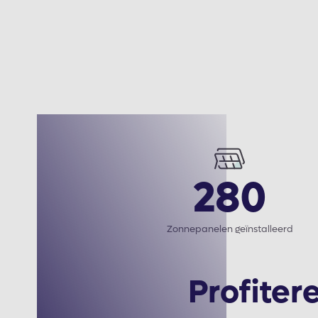
280
Zonnepanelen geïnstalleerd
Profiter