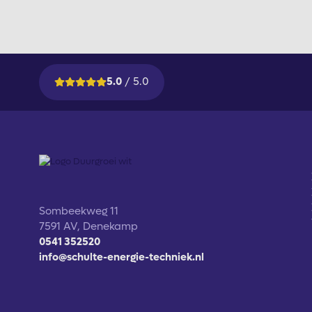
5.0
/ 5.0
Sombeekweg 11
7591 AV, Denekamp
0541 352520
info@schulte-energie-techniek.nl