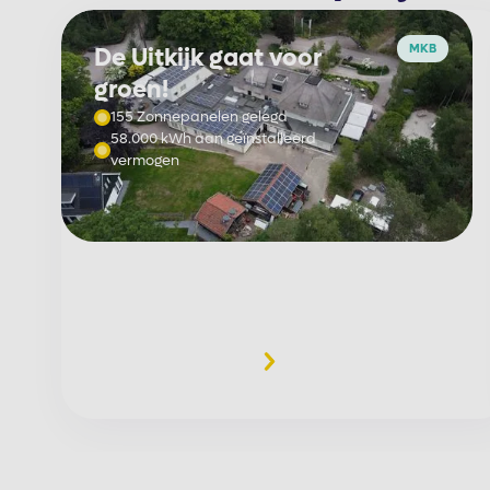
MKB
De Uitkijk gaat voor
groen!
155 Zonnepanelen gelegd
58.000 kWh aan geïnstalleerd
vermogen
Meer informatie