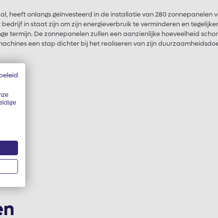
rdal, heeft onlangs geïnvesteerd in de installatie van 280 zonnepanelen
edrijf in staat zijn om zijn energieverbruik te verminderen en tegelijker
ge termijn. De zonnepanelen zullen een aanzienlijke hoeveelheid scho
chines een stap dichter bij het realiseren van zijn duurzaamheidsdoel
al?
beleid
nze
eldige
en