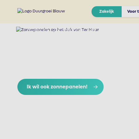
Zakelijk
Voor t
Projecten
Zonnepanelen voor Ter Haar
Zonnepanelen
Ter Haar, gevestigd in Nijverdal, heeft onlangs geïnve
Ik wil ook zonnepanelen!